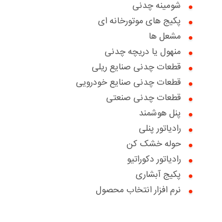
شومینه چدنی
گواهینامه ها
پکیج های موتورخانه ای
اخبار
مشعل ها
منهول یا دریچه چدنی
درباره ما
قطعات چدنی صنایع ریلی
سوالات متداول
بخش خدمات مشتریان
قطعات چدنی صنایع خودرویی
قطعات چدنی صنعتی
تماس با ما
درخواست خدمات
درخواست همکاری با ما
پنل هوشمند
تعویض سبز
دانلود کاتالوگ ها
بخش پرتال فروش
رادیاتور پنلی
حوله خشک کن
درباره ما
بخش پرتال خدمات فروش
رادیاتور دکوراتیو
گواهینامه ها
پکیج آبشاری
نرم افزار انتخاب محصول
مقالات آموزشی
نظرسنجی