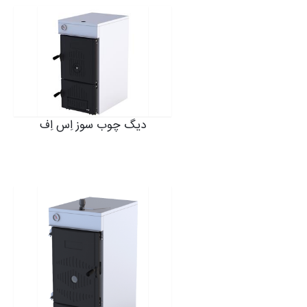
دیگ چوب سوز اِس اِف