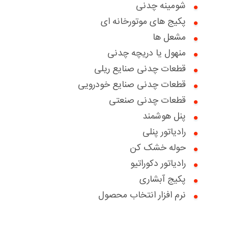
شومینه چدنی
گواهینامه ها
پکیج های موتورخانه ای
اخبار
مشعل ها
منهول یا دریچه چدنی
درباره ما
قطعات چدنی صنایع ریلی
سوالات متداول
بخش خدمات مشتریان
قطعات چدنی صنایع خودرویی
قطعات چدنی صنعتی
تماس با ما
درخواست خدمات
درخواست همکاری با ما
پنل هوشمند
تعویض سبز
دانلود کاتالوگ ها
بخش پرتال فروش
رادیاتور پنلی
حوله خشک کن
درباره ما
بخش پرتال خدمات فروش
رادیاتور دکوراتیو
گواهینامه ها
پکیج آبشاری
نرم افزار انتخاب محصول
مقالات آموزشی
نظرسنجی