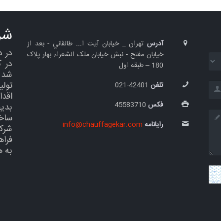
شر
آدرس
تهران _ خيابان آيت ا... طالقاني - بعد از
خیابان مفتح - نبش خيابان ملک الشعراء بهار پلاک
در 
180 – طبقه اول
شد س
تول
تلفن
42401-021
اقدا
فکس
45583710
بدی
ساخ
رایانامه
info@chauffagekar.com
شرک
فراه
به 