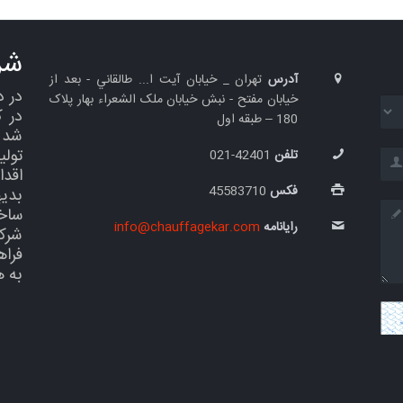
شر
آدرس
تهران _ خيابان آيت ا... طالقاني - بعد از
خیابان مفتح - نبش خيابان ملک الشعراء بهار پلاک
در 
180 – طبقه اول
شد س
تول
تلفن
42401-021
اقدا
فکس
45583710
بدی
ساخ
رایانامه
info@chauffagekar.com
شرک
فراه
به 