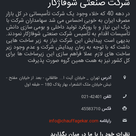
شرکت صنعتی شوفاژکار
در دهه 40 که خلاء وجود یک شرکت تأسیساتی در کل بازار
مصرف ایران به خوبی احساس می شد سهامداران شرکت با
درک این نیاز و با رویکرد تولید داخلی و بومی سازی دانش
تأسیسات اقدام به تأسیس شرکت صنعتی شوفاژکار نمودند.
بدیهی است پیدایش این شرکت نیاز به زیر ساخت هایی
داشت که با توجه به زمان پیدایش شرکت و عدم وجود زیر
ساخت های لازم عملا فراهم سازی این زیرساخت ها برای
کل کشور نیز به همت همین گروه صورت پذیرفت
آدرس
تهران _ خيابان آيت ا... طالقاني - بعد از خیابان مفتح -
نبش خيابان ملک الشعراء بهار پلاک 180 – طبقه اول
تلفن
42401-021
فکس
45583710
رایانامه
info@chauffagekar.com
نظرات خود را با ما در میان بگذارید