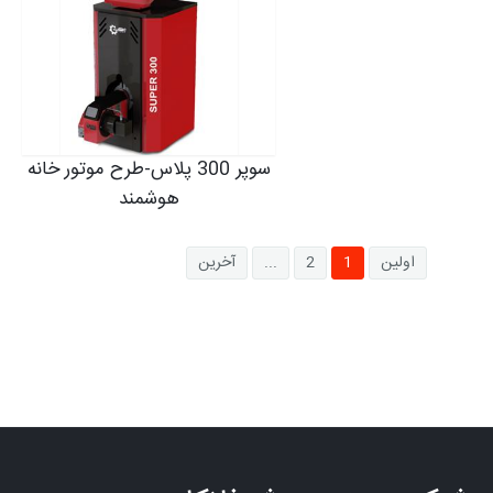
سوپر 300 پلاس-طرح موتور خانه
هوشمند
اولین
1
2
...
آخرین