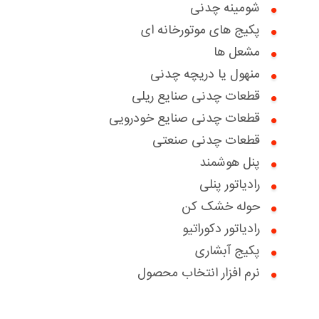
شومینه چدنی
گواهینامه ها
پکیج های موتورخانه ای
اخبار
مشعل ها
منهول یا دریچه چدنی
درباره ما
قطعات چدنی صنایع ریلی
سوالات متداول
بخش خدمات مشتریان
قطعات چدنی صنایع خودرویی
قطعات چدنی صنعتی
تماس با ما
درخواست خدمات
درخواست همکاری با ما
پنل هوشمند
تعویض سبز
دانلود کاتالوگ ها
بخش پرتال فروش
رادیاتور پنلی
حوله خشک کن
درباره ما
بخش پرتال خدمات فروش
رادیاتور دکوراتیو
گواهینامه ها
پکیج آبشاری
نرم افزار انتخاب محصول
مقالات آموزشی
نظرسنجی