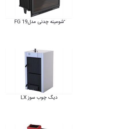
ّشومینه چدنی مدلFG 19
دیگ چوب سوز LX